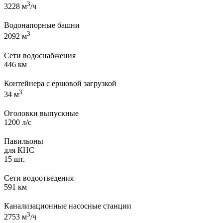
3
3228
м
/ч
Водонапорные башни
3
2092
м
Сети водоснабжения
446
км
Контейнера с ершовой загрузкой
3
34
м
Оголовки выпускные
1200
л/с
Павильоны
для КНС
15
шт.
Сети водоотведения
591
км
Канализационные насосные станции
3
2753
м
/ч