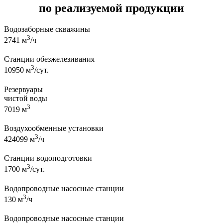
по реализуемой продукции
Водозаборные скважины
3
2741
м
/ч
Станции обезжелезивания
3
10950
м
/сут.
Резервуары
чистой воды
3
7019
м
Воздухообменные установки
3
424099
м
/ч
Станции водоподготовки
3
1700
м
/сут.
Водопроводные насосные станции
3
130
м
/ч
Водопроводные насосные станции