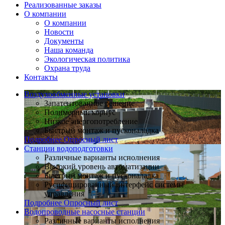
Реализованные заказы
О компании
О компании
Новости
Документы
Наша команда
Экологическая политика
Охрана труда
Контакты
Воздухообменные установки
Запатентованное решение
Полимерный корпус
Низкое энергопотребление
Быстрый монтаж и пусконаладка
Подробнее
Опросный лист
Станции водоподготовки
Различные варианты исполнения
Высокий уровень автоматизации
Быстрый монтаж и пусконаладка
Русифицированный интерфейс системы
управления
Подробнее
Опросный лист
Водопроводные насосные станции
Различные варианты исполнения