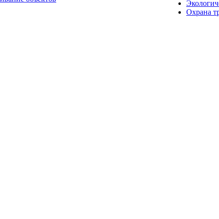
Экологич
Охрана т