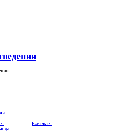
ения.
нии
ты
Контакты
анда